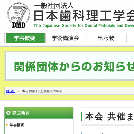
HOME
本会 共催または後援等の事業
本会 共催
学会概要