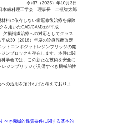
令和7（2025）年10月3日
 日本歯科理工学会 理事長 二瓶智太郎
属材料に依存しない歯冠修復治療を保険
を用いたCAD/CAM冠が平成
後、欠損補綴治療への対応としてグラス
成30（2018）年度の診療報酬改定
ユニットコンポジットレジンブリッジの開
レジンブロックも存在します。本件に関
歯科学会では、この新たな技術を安全に
ットレジンブリッジが具備すべき機械的性
全への活用を頂ければと考えておりま
備すべき機械的性質要件に関する基本的