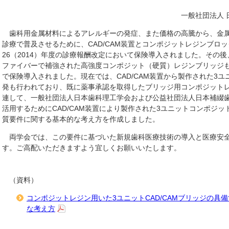
一般社団法人
歯科用金属材料によるアレルギーの発症、また価格の高騰から、金
診療で普及させるために、CAD/CAM装置とコンポジットレジンブロック
26（2014）年度の診療報酬改定において保険導入されました。その
ファイバーで補強された高強度コンポジット（硬質）レジンブリッジも平
で保険導入されました。現在では、CAD/CAM装置から製作された3
発も行われており、既に薬事承認を取得したブリッジ用コンポジット
連して、一般社団法人日本歯科理工学会および公益社団法人日本補綴
活用するためにCAD/CAM装置により製作された3ユニットコンポジ
質要件に関する基本的な考え方を作成しました。
両学会では、この要件に基づいた新規歯科医療技術の導入と医療安
す。ご高配いただきますよう宜しくお願いいたします。
（資料）
コンポジットレジン用いた3ユニットCAD/CAMブリッジの具
な考え方